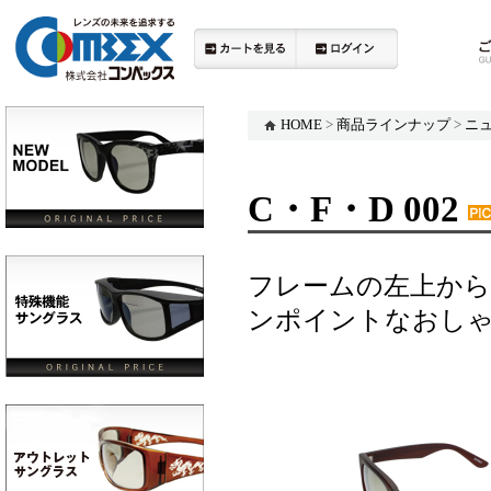
HOME
>
商品ラインナップ
>
ニ
C・F・D 002
フレームの左上か
ンポイントなおし