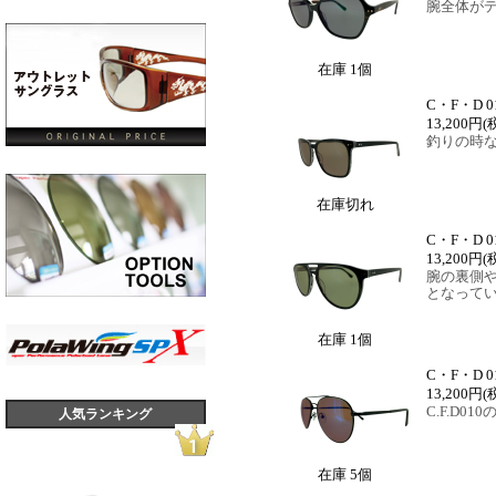
腕全体が
在庫 1個
C・F・D 01
13,200円
(
釣りの時
在庫切れ
C・F・D 01
13,200円
(
腕の裏側
となって
在庫 1個
C・F・D 01
13,200円
(
C.F.D
人気ランキング
在庫 5個