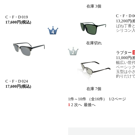
在庫 3個
C・F・D 00
C・F・D 019
13,200円
(
17,600円(税込)
ばね丁番
シリコン
在庫切れ
ラプター
11,000円
(
幅広い世
ベーシッ
玉型は小
釣りだけ
C・F・D 024
17,600円(税込)
在庫 7個
1件～10件 （全16件） 1/2ページ
1
2
次へ
最後へ