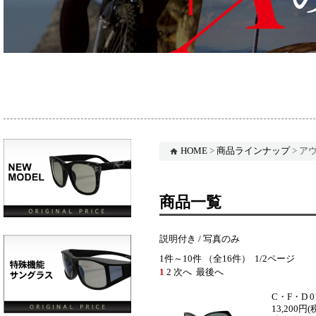
HOME
>
商品ラインナップ
> ア
商品一覧
説明付き /
写真のみ
1件～10件 （全16件） 1/2ページ
1
2
次へ
最後へ
C・F・D 01
13,200円
(