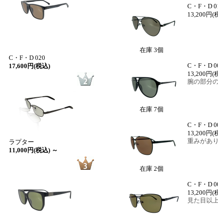
C・F・D 01
13,200円
(
在庫 3個
C・F・D 020
C・F・D 00
17,600円(税込)
13,200円
(
腕の部分
在庫 7個
C・F・D 00
13,200円
(
重みがあ
ラプター
11,000円(税込) ～
在庫 2個
C・F・D 00
13,200円
(
見た目以