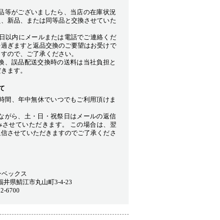
品等がございましたら、当店の在庫状況
え、新品、または同等品と交換させていた
7日以内にメールまたは電話でご連絡くだ
を過ぎますと返品交換のご要望はお受けで
ますので、ご了承ください。
換、誤品配送交換時の送料は当社負担と
だきます。
て
4時間、年中無休でいつでもご利用頂けま
ながら、土・日・祝祭日はメールの返信
みさせていただきます。 この場合は、翌
返信させていただきますのでご了承くださ
ンベックス
9 福井県鯖江市丸山町3-4-23
2-6700