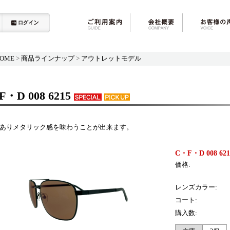
OME
>
商品ラインナップ
>
アウトレットモデル
・D 008 6215
ありメタリック感を味わうことが出来ます。
C・F・D 008 621
価格:
レンズカラー:
コート:
購入数: