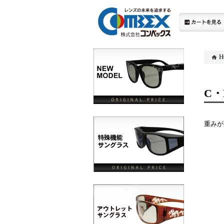
H
C・F
重みが