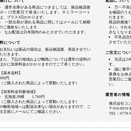
届けについて
返品について
通常在庫がある商品につきましては、振込確認後
万一不良
10～13営業日で発送いたします。※ミラーコート
を確認のう
は、プラス3日かかります。
だきます。
一部出荷が遅れる商品に関してはメールにて納期
商品到着後
のご連絡をいたします。
さい。それ
なお配送は日本国内のみとさせていただきます。
きなくなり
不良品交
させていた
料について
お支払いは振込の場合は、振込確認後、発送させてい
ご注文につい
ただきます。
また、下記の地域および離島については通常の送料の
当店は2
ほかに加算料金がかかりますのでご了承ください。
す。
誠に勝手
【基本送料】
業務をお休
990円
営業日にご
（ご購入された商品によって変動いたします）
い。
【加算料金対象地域】
運営者の情報
北海道,沖縄 1,760円
（ご購入された商品によって変動いたします）
株式会社コ
※離島地域へは配送出来ない場合がありますので、ご
〒916-001
注文前にメールにてご確認ください。
TEL：0778-5