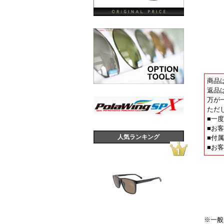
商品
返品
万が
ただ
■一
■お
人気ランキング
■付
■お
※一般