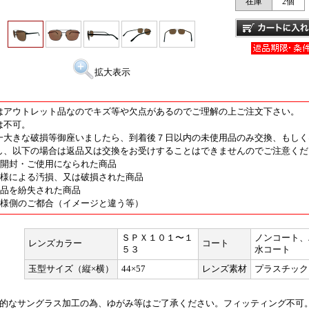
在庫
2個
拡大表示
はアウトレット品なのでキズ等や欠点があるのでご理解の上ご注文下さい。
は不可。
一大きな破損等御座いましたら、到着後７日以内の未使用品のみ交換、もしく
し、以下の場合は返品又は交換をお受けすることはできませんのでご注意くだ
度開封・ご使用になられた商品
客様による汚損、又は破損された商品
属品を紛失された商品
客様側のご都合（イメージと違う等）
ＳＰＸ１０１〜１
ノンコート、
レンズカラー
コート
５３
水コート
玉型サイズ（縦×横）
44×57
レンズ素材
プラスチック
的なサングラス加工の為、ゆがみ等はご了承ください。フィッティング不可