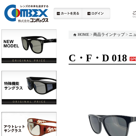
HOME
>
商品ラインナップ
>
ニ
C・F・D 018