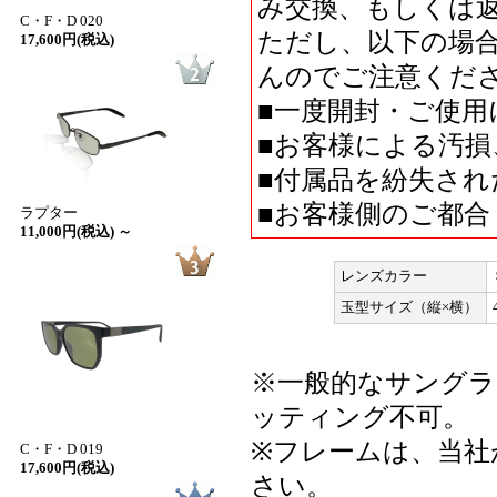
み交換、もしくは
C・F・D 020
ただし、以下の場
17,600円(税込)
んのでご注意くだ
■一度開封・ご使用
■お客様による汚損
■付属品を紛失され
■お客様側のご都合
ラプター
11,000円(税込) ～
レンズカラー
玉型サイズ（縦×横）
※一般的なサングラ
ッティング不可。
※フレームは、当社
C・F・D 019
17,600円(税込)
さい。